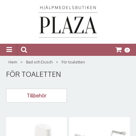
0
Hem
>
Bad och Dusch
>
För toaletten
FÖR TOALETTEN
Tillbehör