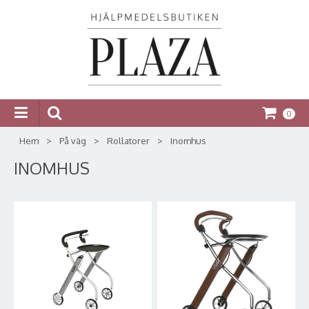
0
Hem
>
På väg
>
Rollatorer
>
Inomhus
INOMHUS