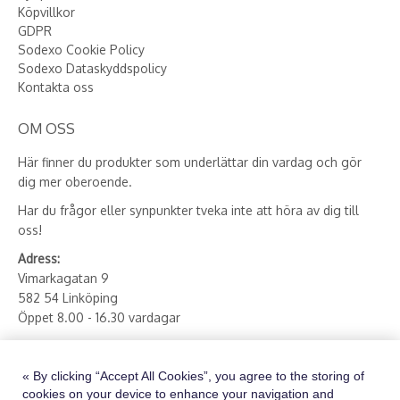
Köpvillkor
GDPR
Sodexo Cookie Policy
Sodexo Dataskyddspolicy
Kontakta oss
OM OSS
Här finner du produkter som underlättar din vardag och gör
dig mer oberoende.
Har du frågor eller synpunkter tveka inte att höra av dig till
oss!
Adress:
Vimarkagatan 9
582 54 Linköping
Öppet 8.00 - 16.30 vardagar
E-post:
butik.hjsost.se@sodexo.com
Telefon:
013 - 27 78 90
« By clicking “Accept All Cookies”, you agree to the storing of
cookies on your device to enhance your navigation and
Besök vår instagram via länken nedan