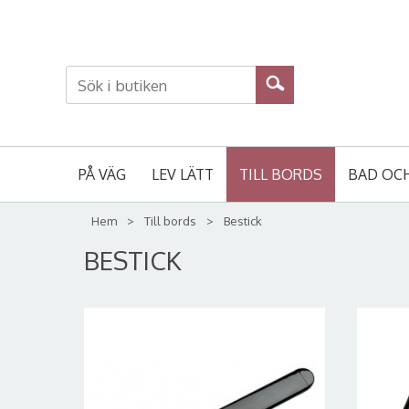
PÅ VÄG
LEV LÄTT
TILL BORDS
BAD OC
Hem
>
Till bords
>
Bestick
BESTICK