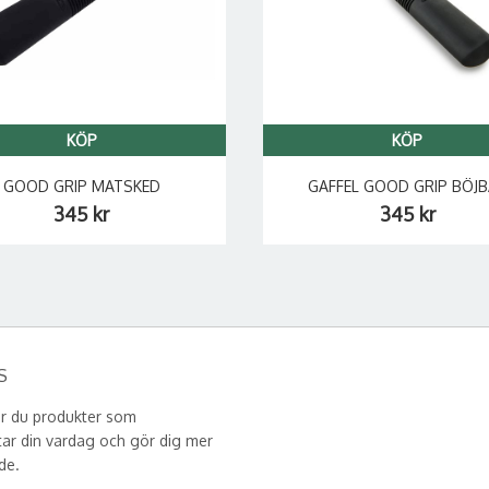
KÖP
KÖP
GOOD GRIP MATSKED
GAFFEL GOOD GRIP BÖJ
345 kr
345 kr
S
er du produkter som
tar din vardag och gör dig mer
de.