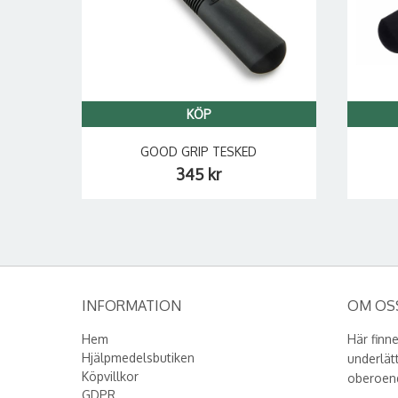
KÖP
GOOD GRIP TESKED
345 kr
INFORMATION
OM OS
Hem
Här finn
Hjälpmedelsbutiken
underlät
Köpvillkor
oberoen
GDPR