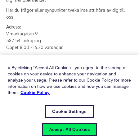
dig mer oberoende.
Har du frågor eller synpunkter tveka inte att höra av dig till
oss!
Adress:
Vimarkagatan 9
582 54 Linköping
Öppet 8.00 - 16.30 vardagar
E-post:
butik.hjsost.se@sodexo.com
Telefon:
013 - 27 78 90
« By clicking “Accept All Cookies”, you agree to the storing of
cookies on your device to enhance your navigation and
Besök vår instagram via länken nedan
analyze your usage. Please refer to our Cookie Policy for more
Hjälpmedelsbutiken Plaza (@hjalpmedelsbutiken_plaza)
information on how we use cookies and how you can manage
them.
Cookie Policy
Information om
GDPR
Cookie Settings
Accept All Cookies