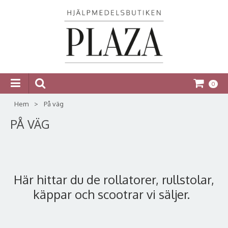
0
Hem
>
På väg
PÅ VÄG
Här hittar du de rollatorer, rullstolar,
käppar och scootrar vi säljer.