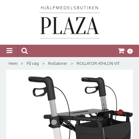
0
Hem
>
På väg
>
Rollatorer
>
ROLLATOR ATHLON VIT