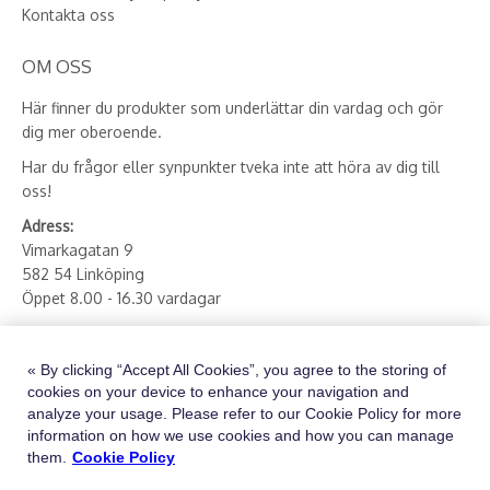
Kontakta oss
OM OSS
Här finner du produkter som underlättar din vardag och gör
dig mer oberoende.
Har du frågor eller synpunkter tveka inte att höra av dig till
oss!
Adress:
Vimarkagatan 9
582 54 Linköping
Öppet 8.00 - 16.30 vardagar
E-post:
butik.hjsost.se@sodexo.com
Telefon:
013 - 27 78 90
« By clicking “Accept All Cookies”, you agree to the storing of
Besök vår instagram via länken nedan
cookies on your device to enhance your navigation and
analyze your usage. Please refer to our Cookie Policy for more
Hjälpmedelsbutiken Plaza (@hjalpmedelsbutiken_plaza)
information on how we use cookies and how you can manage
them.
Cookie Policy
Information om
GDPR