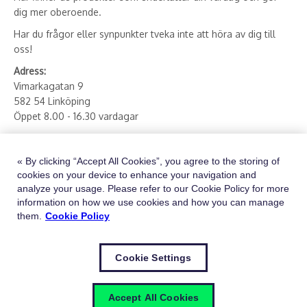
dig mer oberoende.
Har du frågor eller synpunkter tveka inte att höra av dig till
oss!
Adress:
Vimarkagatan 9
582 54 Linköping
Öppet 8.00 - 16.30 vardagar
E-post:
butik.hjsost.se@sodexo.com
Telefon:
013 - 27 78 90
« By clicking “Accept All Cookies”, you agree to the storing of
cookies on your device to enhance your navigation and
Besök vår instagram via länken nedan
analyze your usage. Please refer to our Cookie Policy for more
Hjälpmedelsbutiken Plaza (@hjalpmedelsbutiken_plaza)
information on how we use cookies and how you can manage
them.
Cookie Policy
Information om
GDPR
Cookie Settings
Accept All Cookies