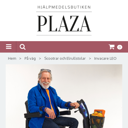
0
Hem
>
På väg
>
Scootrar och Elrullstolar
>
Invacare LEO